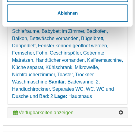
Bettwäsche und Handtücher, Toilettenpapier und
Putzmittel stehen zur Verfügung.
Ablehnen
Stockwerk Etage:
1. Etage
Ausstattung:
3
Schlafräume, Babybett im Zimmer, Backofen,
Balkon, Bettwäsche vorhanden, Bügelbrett,
Doppelbett, Fenster können geöffnet werden,
Fernseher, Föhn, Geschirrspüler, Getrennte
Matratzen, Handtücher vorhanden, Kaffeemaschine,
Küche separat, Kühlschrank, Mikrowelle,
Nichtraucherzimmer, Toaster, Trockner,
Waschmaschine
Sanitär:
Badewanne: 2,
Handtuchtrockner, Separates WC, WC, WC und
Dusche und Bad: 2
Lage:
Haupthaus
Verfügbarkeiten anzeigen