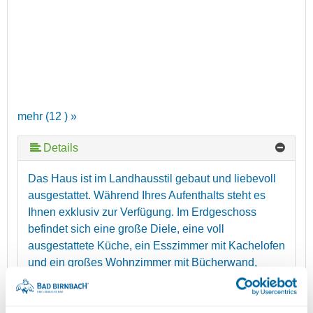
mehr (12 ) »
Details
mehr (12 ) »
mehr (12 ) »
mehr (12 ) »
mehr (12 ) »
mehr (12 ) »
mehr (12 ) »
mehr (12 ) »
mehr (12 ) »
Das Haus ist im Landhausstil gebaut und liebevoll
ausgestattet. Während Ihres Aufenthalts steht es
Ihnen exklusiv zur Verfügung. Im Erdgeschoss
befindet sich eine große Diele, eine voll
ausgestattete Küche, ein Esszimmer mit Kachelofen
und ein großes Wohnzimmer mit Bücherwand,
Fernseher und Kachelofen. Außerdem gibt es ein
großes Bad mit Eckbadewanne, Dusche,
Doppelwaschbecken, Bidet und WC sowie