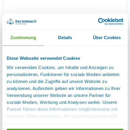
Zustimmung
Details
Über Cookies
Details
Das helle Einzelzimmer verfügt über ein Einzelbett,
Diese Webseite verwendet Cookies
Sitzgelegenheit, Fernseher, WLAN und ein
Wir verwenden Cookies, um Inhalte und Anzeigen zu
Badezimmer mit Dusche/WC.
personalisieren, Funktionen für soziale Medien anbieten
Ausstattung:
1 Schlafraum, Bettwäsche
zu können und die Zugriffe auf unsere Website zu
vorhanden, Bügelbrett, CD-Player, Einzelbetten,
analysieren. Außerdem geben wir Informationen zu Ihrer
Fenster können geöffnet werden, Fernseher, Föhn,
Verwendung unserer Website an unsere Partner für
Handtücher vorhanden, Internetanschluss im
soziale Medien, Werbung und Analysen weiter. Unsere
Zimmer, Kombinierter Wohn- und Schlafbereich.,
Partner führen diese Informationen möglicherweise mit
Kosmetikspiegel, Nichtraucherzimmer, Radio,
weiteren Daten zusammen, die Sie ihnen bereitgestellt
Satelliten TV, Sitzgelegenheit, Trockner,
haben oder die sie im Rahmen Ihrer Nutzung der Dienste
Waschmaschine, Wireless Lan im Zimmer
Sanitär:
gesammelt haben.