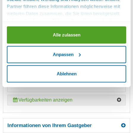
Cerankochfeld, Backofen und Dunstabzug,
Partner führen diese Informationen möglicherweise mit
Kühlschrank mit Gefrierfach. Kaffeemaschine,
weiteren Daten zusammen, die Sie ihnen bereitgestellt
Wasserkocher, Toaster, Brotschneidemaschine.
haben oder die sie im Rahmen Ihrer Nutzung der Dienste
Geschirrtücher, Spülmittel, Spültuch und weitere
gesammelt haben.
Reinigungsmittel, sowie Staubsauger sind in der
Alle zulassen
Ferienwohnung vorhanden.
Anpassen
Ausstattung:
Backofen, Bettwäsche vorhanden,
Handtücher vorhanden, Kaffeemaschine
Sanitär:
Badewanne
Ablehnen
Größe (Quadratmeter): 57
Verfügbarkeiten anzeigen
Informationen von Ihrem Gastgeber