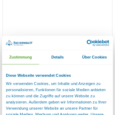
mehr (8 ) »
Zustimmung
Details
Über Cookies
Details
mehr (8 ) »
mehr (8 ) »
mehr (8 ) »
mehr (8 ) »
Wohnzimmer mit gemütlicher Essecke und kleiner
Diese Webseite verwendet Cookies
Terrasse. Separates Schlafzimmer mit großem
Wir verwenden Cookies, um Inhalte und Anzeigen zu
Doppelbett, Kaltschaummatratzen und verstellbaren
personalisieren, Funktionen für soziale Medien anbieten
Lattenrosten. Küche mit moderner Küchenzeile,
zu können und die Zugriffe auf unsere Website zu
Bad mit Badewanne und Duschmöglichkeit.
analysieren. Außerdem geben wir Informationen zu Ihrer
Flachbildfernseher, Radio mit CD-laufwerk und
Verwendung unserer Website an unsere Partner für
USB, Telefon,Terrasse möbliert. Küche mit
soziale Medien, Werbung und Analysen weiter. Unsere