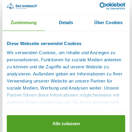
Tisch, TV) und Schlafzimmer (Doppelbett) sind
ebenfalls gemütlich eingerichtet.
Ausstattung:
Backofen
Zustimmung
Details
Über Cookies
Größe (Quadratmeter): 45
Diese Webseite verwendet Cookies
Verfügbarkeiten anzeigen
Wir verwenden Cookies, um Inhalte und Anzeigen zu
personalisieren, Funktionen für soziale Medien anbieten
FERIENWOHNUNG II (45QM) MIT
zu können und die Zugriffe auf unsere Website zu
BALKON
analysieren. Außerdem geben wir Informationen zu Ihrer
Verwendung unserer Website an unsere Partner für
soziale Medien, Werbung und Analysen weiter. Unsere
Partner führen diese Informationen möglicherweise mit
weiteren Daten zusammen, die Sie ihnen bereitgestellt
haben oder die sie im Rahmen Ihrer Nutzung der Dienste
gesammelt haben.
Alle zulassen