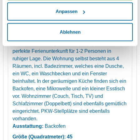
Anpassen
mehr (7 ) »
Details
mehr (7 ) »
mehr (7 ) »
mehr (7 ) »
Ablehnen
Die Ferienwohnung Tomandl (45qm) bietet die
perfekte Ferienunterkunft für 1-2 Personen in
ruhiger Lage. Die Wohnung selbst besteht aus 4
Räumen, incl. Badezimmer, welches eine Dusche,
ein WC, ein Waschbecken und ein Fenster
beinhaltet. In der geräumigen Küche finden sich ein
Backofen, eine Mikrowelle und ein kleiner Esstisch
vor. Wohnzimmer (Couch, Tisch, TV) und
Schlafzimmer (Doppelbett) sind ebenfalls gemütlich
eingerichtet. PKW-Stellplätze sind ebenfalls
vorhanden.
Ausstattung:
Backofen
Größe (Quadratmeter): 45