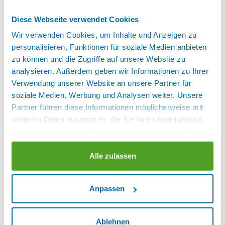
Diese Webseite verwendet Cookies
mehr (6 ) »
Wir verwenden Cookies, um Inhalte und Anzeigen zu
Details
mehr (6 ) »
mehr (6 ) »
personalisieren, Funktionen für soziale Medien anbieten
zu können und die Zugriffe auf unsere Website zu
Ausstattung:
1 Schlafraum, Babybett im Zimmer,
analysieren. Außerdem geben wir Informationen zu Ihrer
Bademantel, Balkon/Terrasse am Zimmer,
Verwendung unserer Website an unsere Partner für
Bettwäsche vorhanden, Doppelbett, Fernseher,
soziale Medien, Werbung und Analysen weiter. Unsere
Föhn, Größe in m², Handtücher vorhanden,
Partner führen diese Informationen möglicherweise mit
Kombinierter Wohn- und Schlafbereich.,
weiteren Daten zusammen, die Sie ihnen bereitgestellt
Kosmetikspiegel, Küchenzeile, Kühlschrank,
haben oder die sie im Rahmen Ihrer Nutzung der Dienste
Minibar, Nichtraucherzimmer, Radio, Satelliten TV,
gesammelt haben.
Sitzgelegenheit, Telefon im Zimmer, Wireless Lan
Alle zulassen
im Zimmer, Zustellbett
Sanitär:
Dusche, Separates
WC, WC, WC und Dusche oder Bad
Lage:
Dependance/Nebenhaus, Gartenseite, Haupthaus
Anpassen
Verfügbarkeiten anzeigen
Ablehnen