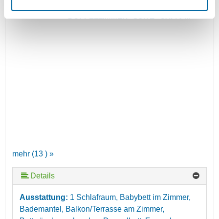
DOPPELZIMMER "SUITE" CA. 70 M²
mehr (13 ) »
Details
mehr (13 ) »
mehr (13 ) »
mehr (13 ) »
mehr (13 ) »
mehr (13 ) »
mehr (13 ) »
mehr (13 ) »
mehr (13 ) »
mehr (13 ) »
Ausstattung:
1 Schlafraum, Babybett im Zimmer,
Bademantel, Balkon/Terrasse am Zimmer,