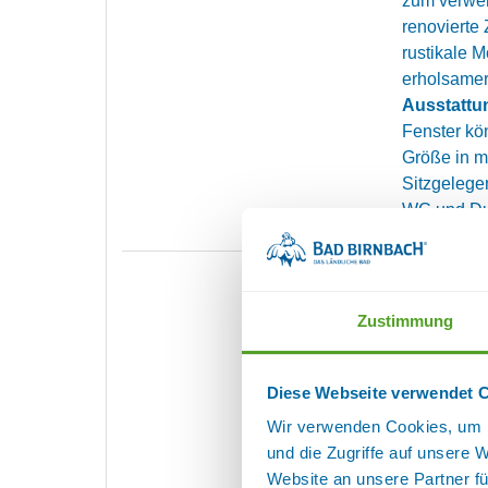
zum verwei
renovierte
rustikale M
erholsamer 
Ausstattu
Fenster kö
Größe in m
Sitzgelege
WC und Du
DOPPELZI
Zustimmung
Detai
Das Zimme
Diese Webseite verwendet 
mit herrlic
Wir verwenden Cookies, um I
renoviert.
und die Zugriffe auf unsere 
eine gemüt
Website an unsere Partner fü