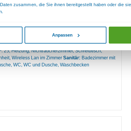
Komfortbetten sorgen für einen erholsamen Schlaf. Eine
 Daten zusammen, die Sie ihnen bereitgestellt haben oder die s
tzmöglichkeit lädt zum Verweilen ein. Beim Blick aus
n.
r sehen Sie grüne Natur, ein wahrer Ruhepol für die
Anpassen
ng:
1 Schlafraum, Bettwäsche vorhanden, Doppelbett,
nnen geöffnet werden, Fernseher, Getrennte Matratzen,
²: 25, Heizung, Nichtraucherzimmer, Schreibtisch,
nheit, Wireless Lan im Zimmer
Sanitär:
Badezimmer mit
Dusche, WC, WC und Dusche, Waschbecken