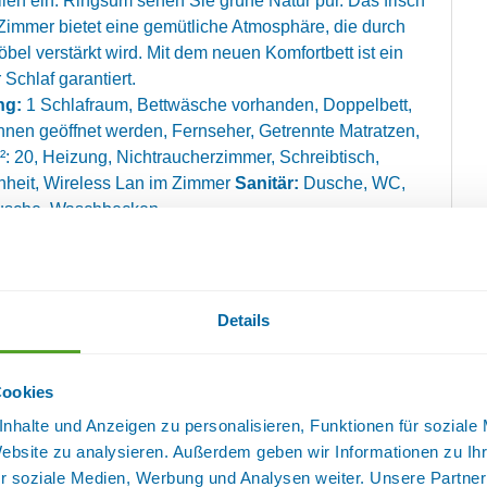
len ein. Ringsum sehen Sie grüne Natur pur. Das frisch
 Zimmer bietet eine gemütliche Atmosphäre, die durch
öbel verstärkt wird. Mit dem neuen Komfortbett ist ein
Schlaf garantiert.
ng:
1 Schlafraum, Bettwäsche vorhanden, Doppelbett,
nnen geöffnet werden, Fernseher, Getrennte Matratzen,
²: 20, Heizung, Nichtraucherzimmer, Schreibtisch,
nheit, Wireless Lan im Zimmer
Sanitär:
Dusche, WC,
sche, Waschbecken
MMER 25 QM
Details
Verfügbarkeiten anzeigen
ls
r befinden sich in unserem Haupthaus des Anwesens
Cookies
her Alleinlage. Es liegt im 1. Stock und wurde neu
nhalte und Anzeigen zu personalisieren, Funktionen für soziale
 Die rustikale Ausstattung verleiht dem Doppelzimmer
Website zu analysieren. Außerdem geben wir Informationen zu I
liche Atmosphäre.
r soziale Medien, Werbung und Analysen weiter. Unsere Partner