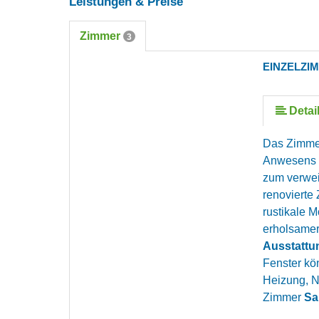
Leistungen & Preise
Zimmer
3
EINZELZI
mehr (5 ) »
Detai
Das Zimmer
Anwesens mi
zum verwei
renovierte
rustikale M
erholsamer 
Ausstattu
Fenster kö
Heizung, N
Zimmer
Sa