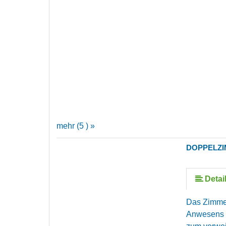
mehr (5 ) »
DOPPELZI
Detai
Das Zimmer
Anwesens mi