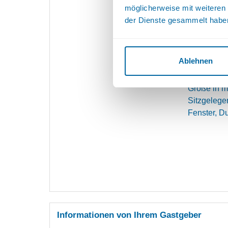
Die neuen 
möglicherweise mit weiteren
bequeme Si
der Dienste gesammelt habe
dem Fenste
Augen.
Ablehnen
Ausstattu
Fenster kö
Größe in m
Sitzgelege
Fenster, 
Informationen von Ihrem Gastgeber