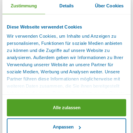
im Zimmer
Sanitär:
Badezimmer mit Fenster, WC,
Zustimmung
Details
Über Cookies
WC und Dusche, Waschbecken
Diese Webseite verwendet Cookies
Verfügbarkeiten anzeigen
Wir verwenden Cookies, um Inhalte und Anzeigen zu
personalisieren, Funktionen für soziale Medien anbieten
FERIENWOHNUNG III 60QM TERRASSE
UND BALKON
zu können und die Zugriffe auf unsere Website zu
analysieren. Außerdem geben wir Informationen zu Ihrer
Verwendung unserer Website an unsere Partner für
soziale Medien, Werbung und Analysen weiter. Unsere
Partner führen diese Informationen möglicherweise mit
weiteren Daten zusammen, die Sie ihnen bereitgestellt
haben oder die sie im Rahmen Ihrer Nutzung der Dienste
gesammelt haben.
Alle zulassen
Anpassen
mehr (6 ) »