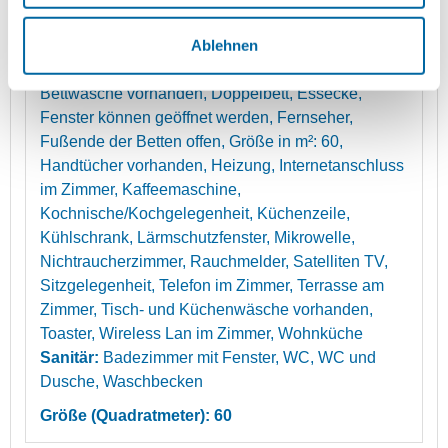
Details
mehr (6 ) »
mehr (6 ) »
Ablehnen
Ausstattung:
1 Schlafraum, Backofen, Balkon,
Bettwäsche vorhanden, Doppelbett, Essecke,
Fenster können geöffnet werden, Fernseher,
Fußende der Betten offen, Größe in m²: 60,
Handtücher vorhanden, Heizung, Internetanschluss
im Zimmer, Kaffeemaschine,
Kochnische/Kochgelegenheit, Küchenzeile,
Kühlschrank, Lärmschutzfenster, Mikrowelle,
Nichtraucherzimmer, Rauchmelder, Satelliten TV,
Sitzgelegenheit, Telefon im Zimmer, Terrasse am
Zimmer, Tisch- und Küchenwäsche vorhanden,
Toaster, Wireless Lan im Zimmer, Wohnküche
Sanitär:
Badezimmer mit Fenster, WC, WC und
Dusche, Waschbecken
Größe (Quadratmeter): 60