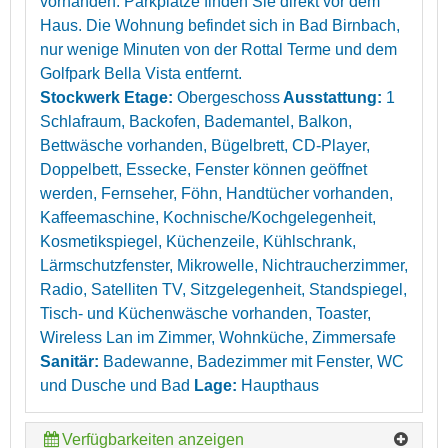
vorhanden. Parkplätze finden Sie direkt vor dem
Haus. Die Wohnung befindet sich in Bad Birnbach,
nur wenige Minuten von der Rottal Terme und dem
Golfpark Bella Vista entfernt.
Stockwerk Etage:
Obergeschoss
Ausstattung:
1
Schlafraum, Backofen, Bademantel, Balkon,
Bettwäsche vorhanden, Bügelbrett, CD-Player,
Doppelbett, Essecke, Fenster können geöffnet
werden, Fernseher, Föhn, Handtücher vorhanden,
Kaffeemaschine, Kochnische/Kochgelegenheit,
Kosmetikspiegel, Küchenzeile, Kühlschrank,
Lärmschutzfenster, Mikrowelle, Nichtraucherzimmer,
Radio, Satelliten TV, Sitzgelegenheit, Standspiegel,
Tisch- und Küchenwäsche vorhanden, Toaster,
Wireless Lan im Zimmer, Wohnküche, Zimmersafe
Sanitär:
Badewanne, Badezimmer mit Fenster, WC
und Dusche und Bad
Lage:
Haupthaus
Verfügbarkeiten anzeigen