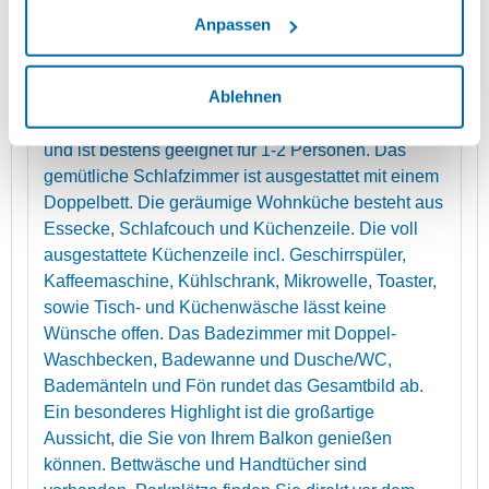
Anpassen
mehr (6 ) »
Details
mehr (6 ) »
mehr (6 ) »
Ablehnen
Die Ferienwohnung im Obergeschoss hat 50qm
und ist bestens geeignet für 1-2 Personen. Das
gemütliche Schlafzimmer ist ausgestattet mit einem
Doppelbett. Die geräumige Wohnküche besteht aus
Essecke, Schlafcouch und Küchenzeile. Die voll
ausgestattete Küchenzeile incl. Geschirrspüler,
Kaffeemaschine, Kühlschrank, Mikrowelle, Toaster,
sowie Tisch- und Küchenwäsche lässt keine
Wünsche offen. Das Badezimmer mit Doppel-
Waschbecken, Badewanne und Dusche/WC,
Bademänteln und Fön rundet das Gesamtbild ab.
Ein besonderes Highlight ist die großartige
Aussicht, die Sie von Ihrem Balkon genießen
können. Bettwäsche und Handtücher sind