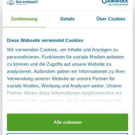
Küchenwäsche vorhanden, Toaster, Wireless Lan
im Zimmer, Wohnküche, Zimmersafe
Sanitär:
Badezimmer mit Fenster, Handtuchtrockner, WC
Zustimmung
Details
Über Cookies
und Dusche und Bad
Lage:
Haupthaus
Diese Webseite verwendet Cookies
Verfügbarkeiten anzeigen
Wir verwenden Cookies, um Inhalte und Anzeigen zu
personalisieren, Funktionen für soziale Medien anbieten
FERIENWOHNUNG I (50QM) MIT
BALKON UND WLAN
zu können und die Zugriffe auf unsere Website zu
analysieren. Außerdem geben wir Informationen zu Ihrer
Verwendung unserer Website an unsere Partner für
soziale Medien, Werbung und Analysen weiter. Unsere
Partner führen diese Informationen möglicherweise mit
weiteren Daten zusammen, die Sie ihnen bereitgestellt
haben oder die sie im Rahmen Ihrer Nutzung der Dienste
gesammelt haben.
Alle zulassen