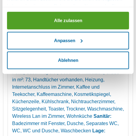
haben oder die sie im Rahmen Ihrer Nutzung der Dienste
Regendusche, großem Spiegel, Föhn und weichen
gesammelt haben.
Handtüchern – hier starten Sie frisch und entspannt
Alle zulassen
in den Tag. Ein gemütlicher Balkon mit Sitzmöbeln
lädt dazu ein, den Morgenkaffee oder ein Glas Wein
am Abend an der frischen Luft zu genießen.
Anpassen
Stockwerk Etage:
Obergeschoss
Ausstattung:
1
Schlafraum, Backofen, Balkon, Bettwäsche
vorhanden, Doppelbett, Fenster können geöffnet
Ablehnen
werden, Fernseher, Fußende der Betten offen,
Föhn, Geschirrspüler, Getrennte Matratzen, Größe
in m²: 73, Handtücher vorhanden, Heizung,
Internetanschluss im Zimmer, Kaffee und
Teekocher, Kaffeemaschine, Kosmetikspiegel,
Küchenzeile, Kühlschrank, Nichtraucherzimmer,
Sitzgelegenheit, Toaster, Trockner, Waschmaschine,
Wireless Lan im Zimmer, Wohnküche
Sanitär:
Badezimmer mit Fenster, Dusche, Separates WC,
WC, WC und Dusche, Waschbecken
Lage: