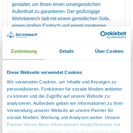
gestaltet, um Ihnen einen unvergesslichen
Aufenthalt zu garantieren. Der großzügige
Wohnbereich lädt mit einem gemütlichen Sofa,
einem großen Esstisch und einem modernen
Flachbild-TV (mit Satellitenempfang) zum
Verweilen ein. Hier können Sie entspannen, lesen,
fernsehen oder einfach den Tag Revue passieren
Zustimmung
Details
Über Cookies
lassen. Die offene, moderne Einbauküche ist
vollständig ausgestattet mit Cerankochfeld,
Backofen, Spülmaschine, Kühlschrank,
Diese Webseite verwendet Cookies
Wasserkocher, Toaster, Kaffeemaschine sowie
Wir verwenden Cookies, um Inhalte und Anzeigen zu
sämtlichem Koch- und Essgeschirr. Ideal, um sich
personalisieren, Funktionen für soziale Medien anbieten
auch im Urlaub selbst zu versorgen. Ein separates
zu können und die Zugriffe auf unsere Website zu
Schlafzimmer bietet ein großes Doppelbett mit zwei
analysieren. Außerdem geben wir Informationen zu Ihrer
90 cm breiten Matratzen und hochwertiger
Verwendung unserer Website an unsere Partner für
Bettwäsche – für Ihren erholsamen Schlaf. Ein
soziale Medien, Werbung und Analysen weiter. Unsere
ausziehbares Schlafsofa eignet sich perfekt für 1
Partner führen diese Informationen möglicherweise mit
Jugendlichen oder 2 kleinere Kinder. Das moderne
weiteren Daten zusammen, die Sie ihnen bereitgestellt
Badezimmer verfügt über eine bodengleiche