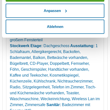
Anpassen
mehr (5 ) »
Details
mehr (5 ) »
Ablehnen
Großzügiger Wohnraum mit Balkon (Südwest) und
großem Fensterteil
Stockwerk Etage:
Dachgeschoss
Ausstattung:
1
Schlafraum, Allergikergerecht, Backofen,
Bademantel, Balkon, Bettwäsche vorhanden,
Bügelbrett, CD-Player, Doppelbett, Fernseher,
Föhn, Geschirrspüler, Handtücher vorhanden,
Kaffee und Teekocher, Kosmetikspiegel,
Küchenzeile, Kühlschrank, Nichtraucherzimmer,
Radio, Sitzgelegenheit, Telefon im Zimmer, Tisch-
und Küchenwäsche vorhanden, Toaster,
Waschmaschine, Weckeinrichtung, Wireless Lan im
Zimmer, Zimmersafe
Sanitär:
Badezimmer mit