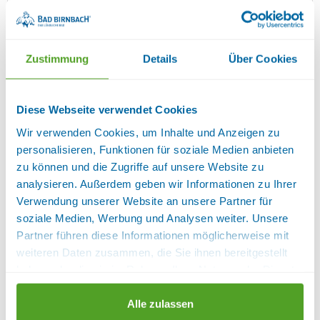
Kosmetikspiegel, Küche separat,
Nichtraucherzimmer, Radio, Telefon im Zimmer,
Tisch- und Küchenwäsche vorhanden, Toaster,
Waschmaschine, Wireless Lan im Zimmer
Sanitär:
Zustimmung
Details
Über Cookies
WC, WC und Dusche
Diese Webseite verwendet Cookies
Verfügbarkeiten anzeigen
Wir verwenden Cookies, um Inhalte und Anzeigen zu
personalisieren, Funktionen für soziale Medien anbieten
FERIENWOHNUNG 65QM
zu können und die Zugriffe auf unsere Website zu
analysieren. Außerdem geben wir Informationen zu Ihrer
Verwendung unserer Website an unsere Partner für
soziale Medien, Werbung und Analysen weiter. Unsere
Partner führen diese Informationen möglicherweise mit
weiteren Daten zusammen, die Sie ihnen bereitgestellt
haben oder die sie im Rahmen Ihrer Nutzung der Dienste
gesammelt haben.
Alle zulassen