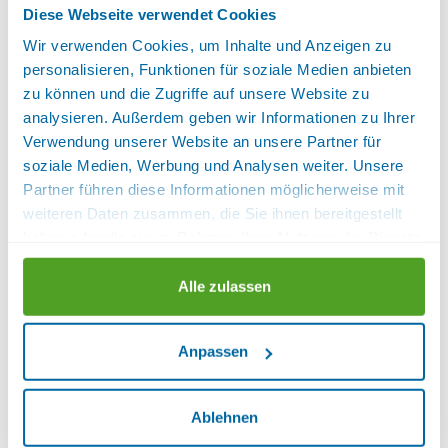
Diese Webseite verwendet Cookies
Mit Balkon-Südseite zum Innenhof.
Wir verwenden Cookies, um Inhalte und Anzeigen zu
Eleganter Wohnraum und 2 getrennte Schlafräume.
personalisieren, Funktionen für soziale Medien anbieten
Ausstattung:
1 Schlafraum, Bademantel,
zu können und die Zugriffe auf unsere Website zu
Balkon/Terrasse am Zimmer, Bettwäsche
analysieren. Außerdem geben wir Informationen zu Ihrer
vorhanden, Fenster können geöffnet werden,
Verwendung unserer Website an unsere Partner für
Fernseher, Fußende der Betten offen, Föhn,
soziale Medien, Werbung und Analysen weiter. Unsere
Getrennte Matratzen, Handtücher vorhanden,
Partner führen diese Informationen möglicherweise mit
Hosenbügler, ISDN Anschluss, Kaffeemaschine,
weiteren Daten zusammen, die Sie ihnen bereitgestellt
Kosmetikspiegel, Minibar, Nichtraucherzimmer,
haben oder die sie im Rahmen Ihrer Nutzung der Dienste
Radio, Satelliten TV, Schreibtisch, Sitzgelegenheit,
gesammelt haben.
Standspiegel, Telefon im Zimmer, Weckeinrichtung,
Alle zulassen
Zimmersafe
Sanitär:
Separates WC, WC, WC und
Dusche oder Bad
Lage:
Gartenseite, Haupthaus
Anpassen
Verfügbarkeiten anzeigen
Ablehnen
KOMFORT-SUITE