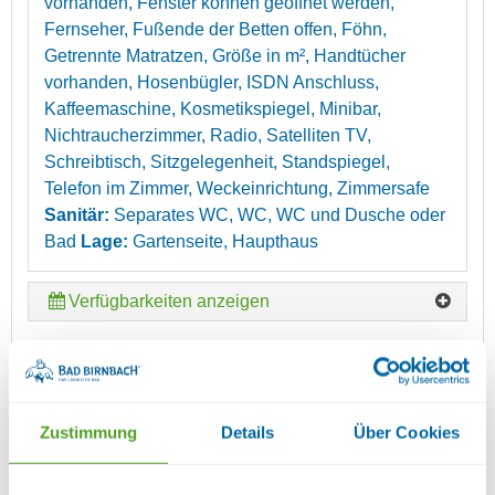
vorhanden, Fenster können geöffnet werden,
Fernseher, Fußende der Betten offen, Föhn,
Getrennte Matratzen, Größe in m², Handtücher
vorhanden, Hosenbügler, ISDN Anschluss,
Kaffeemaschine, Kosmetikspiegel, Minibar,
Nichtraucherzimmer, Radio, Satelliten TV,
Schreibtisch, Sitzgelegenheit, Standspiegel,
Telefon im Zimmer, Weckeinrichtung, Zimmersafe
Sanitär:
Separates WC, WC, WC und Dusche oder
Bad
Lage:
Gartenseite, Haupthaus
Verfügbarkeiten anzeigen
SUITE GALERIE MIT 2
SCHLAFRÄUMEN UND WOHNRAUM
Zustimmung
Details
Über Cookies
Details