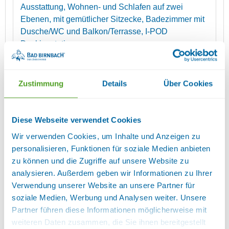
Ausstattung, Wohnen- und Schlafen auf zwei
Ebenen, mit gemütlicher Sitzecke, Badezimmer mit
Dusche/WC und Balkon/Terrasse, I-POD
Dockingstation
Ausstattung:
1 Schlafraum, Bademantel, Balkon,
Balkon/Terrasse am Zimmer, Betten in Überlänge,
Doppelbett, Fenster können geöffnet werden,
Zustimmung
Details
Über Cookies
Fernseher, Fußende der Betten offen, Föhn,
Getrennte Matratzen, Größe in m², Handtücher
vorhanden, Kosmetikspiegel, Minibar,
Diese Webseite verwendet Cookies
Nichtraucherzimmer, Radio, Satelliten TV,
Wir verwenden Cookies, um Inhalte und Anzeigen zu
Schreibtisch, Sitzgelegenheit, Telefon im Zimmer,
personalisieren, Funktionen für soziale Medien anbieten
Wireless Lan im Zimmer, Zimmersafe
Sanitär:
zu können und die Zugriffe auf unsere Website zu
Dusche, Handtuchtrockner, Separates WC, WC,
analysieren. Außerdem geben wir Informationen zu Ihrer
WC und Dusche, Waschbecken
Lage:
Haupthaus,
Verwendung unserer Website an unsere Partner für
Landseite
soziale Medien, Werbung und Analysen weiter. Unsere
Partner führen diese Informationen möglicherweise mit
Verfügbarkeiten anzeigen
weiteren Daten zusammen, die Sie ihnen bereitgestellt