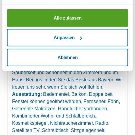
haben oder die sie im Rahmen Ihrer Nutzung der Dienste
Details
mehr (6 ) »
mehr (6 ) »
gesammelt haben.
Alle zulassen
Unsere Zimmer sind groß, hell, mit natürlichen
Materialen ausgestattet, um ein gutes Raum- und
Schlafklima zu schaffen. Für Allergiker stellen wir
Anpassen
natürlich die Bettenausstattung um. Aus heimischen
Hölzern sind unsere Möbeln gefertigt und nach
Ablehnen
orthopädischen Gesichtspunkten. Unsere stillen
Engel sorgen mit viel Fleiß und Akkuratesse für
Sauberkeit und Schönheit in den Zimmern und im
Haus. Bei uns finden Sie das Beste aus Bayern. Wir
freuen uns sehr, wenn Sie sich wohlfühlen.
Ausstattung:
Bademantel, Balkon, Doppelbett,
Fenster können geöffnet werden, Fernseher, Föhn,
Getrennte Matratzen, Handtücher vorhanden,
Kombinierter Wohn- und Schlafbereich.,
Kosmetikspiegel, Nichtraucherzimmer, Radio,
Satelliten TV, Schreibtisch, Sitzgelegenheit,