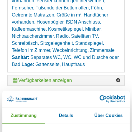
vorhanden, Fenster können geöffnet werden,
Fernseher, Fußende der Betten offen, Föhn,
Getrennte Matratzen, Größe in m², Handtücher
vorhanden, Hosenbügler, ISDN Anschluss,
Kaffeemaschine, Kosmetikspiegel, Minibar,
Nichtraucherzimmer, Radio, Satelliten TV,
Schreibtisch, Sitzgelegenheit, Standspiegel,
Telefon im Zimmer, Weckeinrichtung, Zimmersafe
Sanitär:
Separates WC, WC, WC und Dusche oder
Bad
Lage:
Gartenseite, Haupthaus
Verfügbarkeiten anzeigen
SUITE GALERIE MIT 2
SCHLAFRÄUMEN UND WOHNRAUM
Zustimmung
Details
Über Cookies
Details