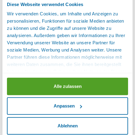
Diese Webseite verwendet Cookies
Mit Balkon-Südseite zum Innenhof.
Wir verwenden Cookies, um Inhalte und Anzeigen zu
Eleganter Wohnraum und 2 getrennte Schlafräume.
personalisieren, Funktionen für soziale Medien anbieten
Ausstattung:
1 Schlafraum, Bademantel,
zu können und die Zugriffe auf unsere Website zu
Balkon/Terrasse am Zimmer, Bettwäsche
analysieren. Außerdem geben wir Informationen zu Ihrer
vorhanden, Fenster können geöffnet werden,
Verwendung unserer Website an unsere Partner für
Fernseher, Fußende der Betten offen, Föhn,
soziale Medien, Werbung und Analysen weiter. Unsere
Getrennte Matratzen, Handtücher vorhanden,
Partner führen diese Informationen möglicherweise mit
Hosenbügler, ISDN Anschluss, Kaffeemaschine,
weiteren Daten zusammen, die Sie ihnen bereitgestellt
Kosmetikspiegel, Minibar, Nichtraucherzimmer,
haben oder die sie im Rahmen Ihrer Nutzung der Dienste
Radio, Satelliten TV, Schreibtisch, Sitzgelegenheit,
gesammelt haben.
Standspiegel, Telefon im Zimmer, Weckeinrichtung,
Alle zulassen
Zimmersafe
Sanitär:
Separates WC, WC, WC und
Dusche oder Bad
Lage:
Gartenseite, Haupthaus
Anpassen
Verfügbarkeiten anzeigen
Ablehnen
KOMFORT-SUITE