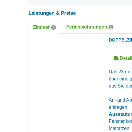
Leistungen & Preise
Ferienwohnungen
Zimmer
1
4
DOPPELZI
Detai
Das 23 m² 
über eine 
aus Sie de
An- und Abr
anfragen.
Ausstattu
Fenster kö
Matratzen,