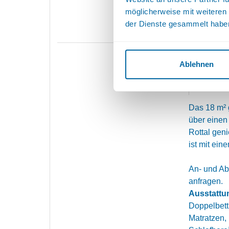
TV, Sitzgel
möglicherweise mit weiteren
Waschbec
der Dienste gesammelt habe
DOPPELZI
Ablehnen
Detai
Das 18 m² 
über einen
Rottal ge
ist mit ein
An- und Abr
anfragen.
Ausstattu
Doppelbett
Matratzen,