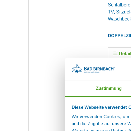
Schlafbere
TV, Sitzgel
Waschbec
DOPPELZI
Detai
Das 26 m² 
über einen
den Blick 
Zustimmung
An- und Abr
anfragen.
Diese Webseite verwendet 
Ausstattu
Doppelbett
Wir verwenden Cookies, um I
Matratzen,
und die Zugriffe auf unsere 
Schlafbere
Website an unsere Partner fü