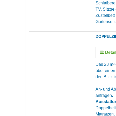
Schlafbere
TV, Sitzge
Zustellbett
Gartenseit
DOPPELZI
Detai
Das 23 m² 
über einen
den Blick 
An- und Abr
anfragen.
Ausstattu
Doppelbett
Matratzen,