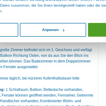
egenheit, Zustellbett
Sanitär:
WC, WC und Dusche,
 Daten zusammen, die Sie ihnen bereitgestellt haben oder die s
ken
Lage:
Gartenseite
n.
MMER 4
Anpassen
Verfügbarkeiten anzeigen
ls
große Zimmer befindet sich im 1. Geschoss und verfügt
 Balkon Richtung Osten, von da aus Sie den Blick ins
nießen können. Das Badezimmer in dem Doppelzimmer
em Fenster ausgestattet.
eise täglich, bei kürzerer Aufenthaltsdauer bitte
ng:
1 Schlafraum, Balkon, Bettwäsche vorhanden,
, Fenster können geöffnet werden, Fernseher, Getrennte
 Handtücher vorhanden, Kombinierter Wohn- und