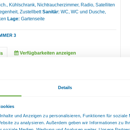
ich., Kühlschrank, Nichtraucherzimmer, Radio, Satelliten
egenheit, Zustellbett
Sanitär:
WC, WC und Dusche,
ken
Lage:
Gartenseite
MMER 3
Verfügbarkeiten anzeigen
ls
große Zimmer befindet sich im 1. Geschoss und verfügt
 Balkon Richtung Süden zur Gartenseite, von da aus Sie
ins Rottal genießen können.
Details
eise täglich, bei kürzerer Aufenthaltsdauer bitte
Cookies
ng:
1 Schlafraum, Balkon, Bettwäsche vorhanden,
, Fenster können geöffnet werden, Fernseher, Getrennte
nhalte und Anzeigen zu personalisieren, Funktionen für soziale
 Handtücher vorhanden, Kombinierter Wohn- und
Website zu analysieren. Außerdem geben wir Informationen zu I
ich., Kühlschrank, Nichtraucherzimmer, Radio, Satelliten
r soziale Medien, Werbung und Analysen weiter. Unsere Partner