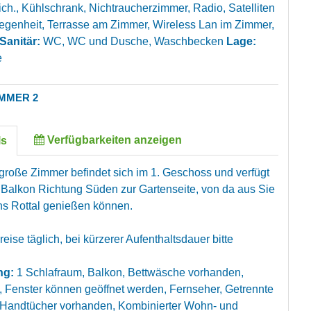
ich., Kühlschrank, Nichtraucherzimmer, Radio, Satelliten
legenheit, Terrasse am Zimmer, Wireless Lan im Zimmer,
Sanitär:
WC, WC und Dusche, Waschbecken
Lage:
e
MMER 2
Verfügbarkeiten anzeigen
ls
große Zimmer befindet sich im 1. Geschoss und verfügt
 Balkon Richtung Süden zur Gartenseite, von da aus Sie
ins Rottal genießen können.
eise täglich, bei kürzerer Aufenthaltsdauer bitte
ng:
1 Schlafraum, Balkon, Bettwäsche vorhanden,
, Fenster können geöffnet werden, Fernseher, Getrennte
 Handtücher vorhanden, Kombinierter Wohn- und