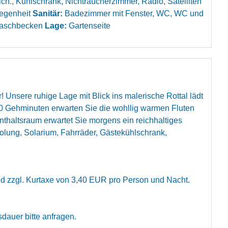
ich., Kühlschrank, Nichtraucherzimmer, Radio, Satelliten
legenheit
Sanitär:
Badezimmer mit Fenster, WC, WC und
aschbecken
Lage:
Gartenseite
Unsere ruhige Lage mit Blick ins malerische Rottal lädt
0 Gehminuten erwarten Sie die wohllig warmen Fluten
nthaltsraum erwartet Sie morgens ein reichhaltiges
olung, Solarium, Fahrräder, Gästekühlschrank,
nd zzgl. Kurtaxe von 3,40 EUR pro Person und Nacht.
sdauer bitte anfragen.