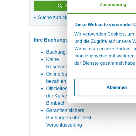
Zustimmung
Suchen
« Suche zurücksetzen
Diese Webseite verwendet 
Wir verwenden Cookies, um I
Ihre Buchungsvorteile
und die Zugriffe auf unsere 
Website an unsere Partner fü
Buchung in nur 3 Minuten
möglicherweise mit weiteren
Keine
der Dienste gesammelt habe
Reservierungsgebühr
Online buchen & vor Ort
bezahlen
Ablehnen
Offizielles Buchungsportal
der Kurverwaltung Bad
Birnbach
Garantiert sichere
Buchungen über SSL-
Verschlüsselung