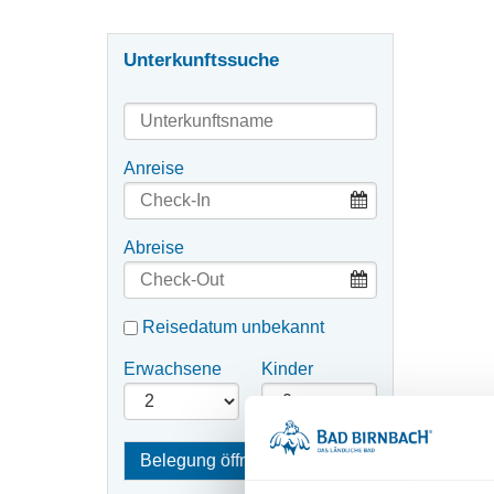
Unterkunftssuche
Type 2 or
more
Anreise
characters
for results.
Abreise
Reisedatum unbekannt
Erwachsene
Kinder
Belegung öffnen